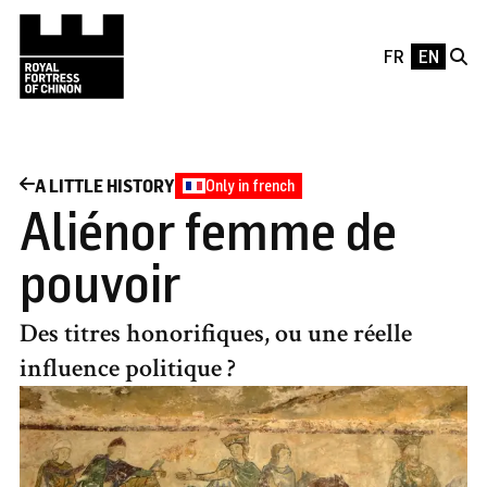
Skip to main content
A LITTLE HISTORY
Only in french
Aliénor femme de
pouvoir
Des titres honorifiques, ou une réelle
influence politique ?