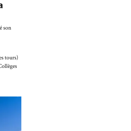
a
mé son
es tours)
Collèges