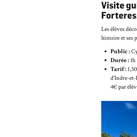
Visite gu
Forteres
Les élèves déco
histoire et ses
Public :
Cy
Durée :
1h
Tarif :
1,50
d’Indre-et-
4€ par élèv