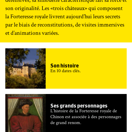
son originalité. Les «trois châteaux» qui composent
la Forteresse royale livrent aujourd’hui leurs secrets
par le biais de reconstitutions, de visites immersives
et d’animations variées.
Son histoire
En 10 dates clés.
Ses grands personnages
L’histoire de la Forteresse royale de
Chinon est associée à des personnages
de grand renom.