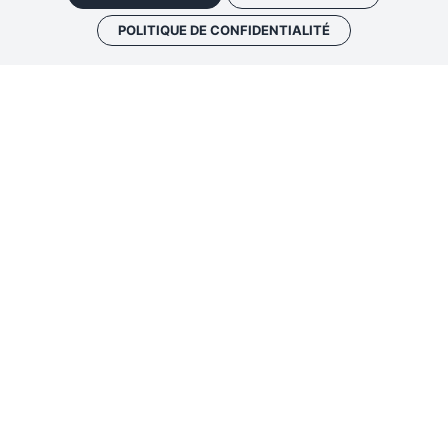
CHEZ VOUS!
POLITIQUE DE CONFIDENTIALITÉ
4 RUE DU CHÂTEAU 37500 CHINON
+33 (0)2 47 93 13 45
forteressechinon@departement-
touraine.fr
JANVIER - FÉVRIER ET NOVEMBRE - DÉCEMBRE :
10H
– 17H