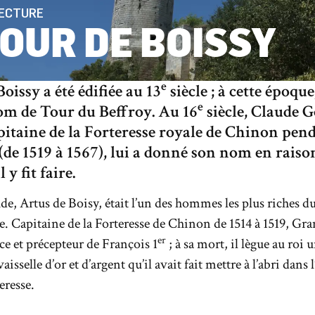
TECTURE
TOUR DE BOISSY
e
oissy a été édifiée au 13
siècle ; à cette époque,
e
nom de Tour du Beffroy. Au 16
siècle, Claude G
apitaine de la Forteresse royale de Chinon pen
(de 1519 à 1567), lui a donné son nom en raiso
 y fit faire.
de, Artus de Boisy, était l’un des hommes les plus riches 
e. Capitaine de la Forteresse de Chinon de 1514 à 1519, Gr
er
e et précepteur de François 1
; à sa mort, il lègue au roi 
vaisselle d’or et d’argent qu’il avait fait mettre à l’abri dans 
eresse.