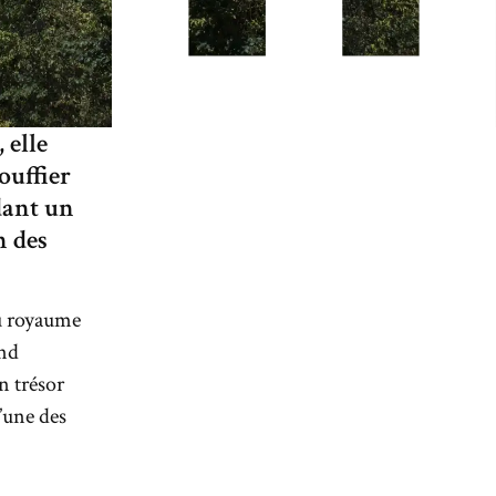
 elle
ouffier
dant un
n des
du royaume
and
un trésor
l’une des