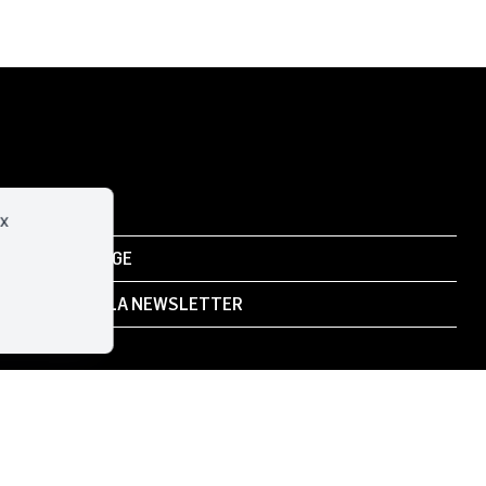
ux
TION/TOURNAGE
RIVEZ-VOUS À LA NEWSLETTER
ENGAGEMENTS ENVIRONNEMENTAUX
DER AU FORMULAIRE DE CONTACT