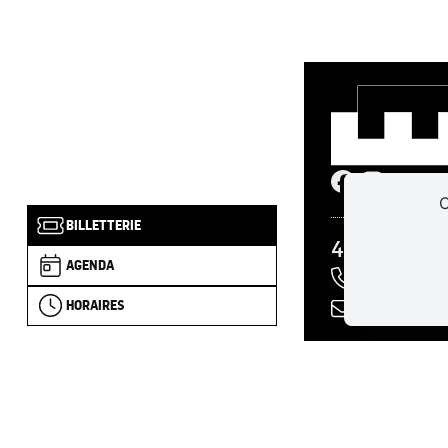
C
BILLETTERIE
4 RUE DU C
AGENDA
+33 (0)2 
forteres
HORAIRES
JANVIER - FÉV
MARS À JUIN E
JUILLET - AOÛT