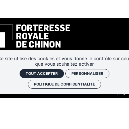
e site utilise des cookies et vous donne le contrôle sur ce
que vous souhaitez activer
LOCA
HÂTEAU 37500 CHINON
TOUT ACCEPTER
PERSONNALISER
47 93 13 45
INSC
POLITIQUE DE CONFIDENTIALITÉ
sechinon@departement-touraine.fr
FAQ
NOS 
RIER ET NOVEMBRE - DÉCEMBRE :
10H – 17H
T SEPTEMBRE - OCTOBRE :
9H30 – 18H
ACCÉ
 :
9H30 – 19H