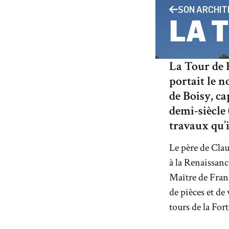
SON ARCHI
LA 
La Tour de B
portait le 
de Boisy, c
demi-siècle 
travaux qu’il
Le père de Clau
à la Renaissanc
Maître de Franc
de pièces et de 
tours de la Fort