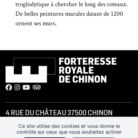
troglodytique à chercher le long des coteaux.
De belles peintures murales datant de 1200
ornent ses murs.
4 RUE DU CHÂTEAU 37500 CHINON
+33 (0)2 47 93 13 45
Ce site utilise des cookies et vous donne le
forteressechinon@departement-
contrôle sur ceux que vous souhaitez activer