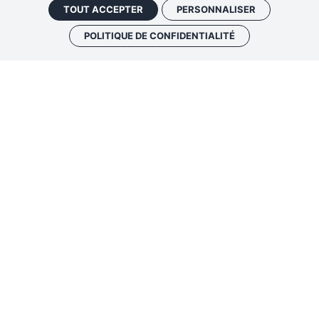
touraine.fr
TOUT ACCEPTER
PERSONNALISER
POLITIQUE DE CONFIDENTIALITÉ
JANVIER - FÉVRIER ET NOVEMBRE - DÉCEMBRE :
10H
– 17H
MARS À JUIN ET SEPTEMBRE - OCTOBRE :
9H30 – 18H
JUILLET - AOÛT :
9H30 – 19H
LOCATION/TOURNAGE
INSCRIVEZ-VOUS À LA NEWSLETTER
FAQ
NOS ENGAGEMENTS ENVIRONNEMENTAUX
ACCÉDER AU FORMULAIRE DE CONTACT