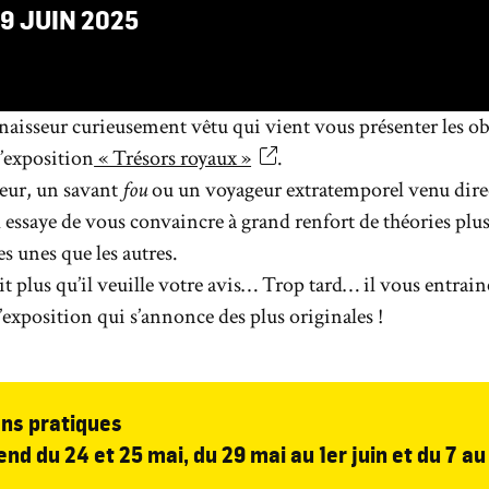
AU
9
JUIN
2025
naisseur curieusement vêtu qui vient vous présenter les ob
l’exposition
« Trésors royaux »
.
eur, un savant
fou
ou un voyageur extratemporel venu dir
Il essaye de vous convaincre à grand renfort de théories plu
es unes que les autres.
t plus qu’il veuille votre avis… Trop tard… il vous entrain
’exposition qui s’annonce des plus originales !
ns pratiques
nd du 24 et 25 mai, du 29 mai au 1er juin et du 7 au 