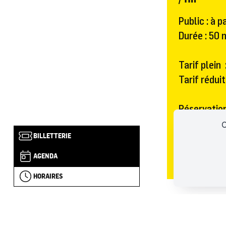
Public : à p
Durée : 50
Tarif plein 
Tarif réduit
Réservatio
Possibilité 
C
BILLETTERIE
la limite d
AGENDA
HORAIRES