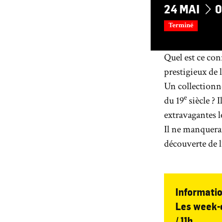
DU
24
MAI
0
Terminé
Quel est ce con
prestigieux de 
Un collectionn
e
du 19
siècle ? 
extravagantes l
Il ne manquerai
découverte de l
Informatio
Les week-e
/ 11h