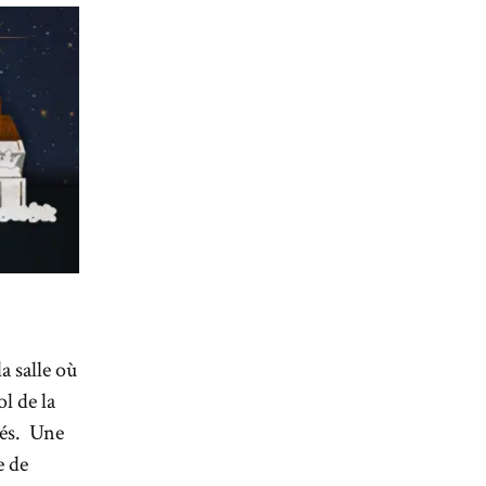
a salle où
l de la
rés. Une
e de