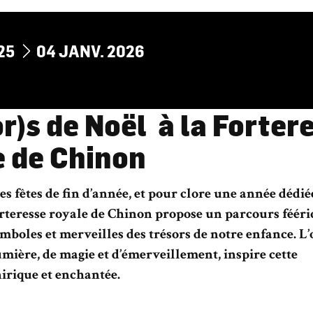
AU
25
04
JANV.
2026
r)s de Noël à la Forter
e de Chinon
es fêtes de fin d’année, et pour clore une année dédi
orteresse royale de Chinon propose un parcours fééri
ymboles et merveilles des trésors de notre enfance. L’
mière, de magie et d’émerveillement, inspire cette
irique et enchantée.