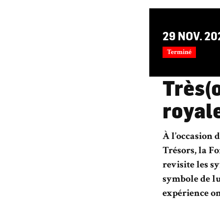
DU
29
NOV.
20
Terminé
Très(o
royal
À l’occasion d
Trésors, la F
revisite les s
symbole de lu
expérience on