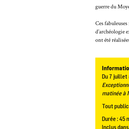
guerre du Moy
Ces fabuleuses 
d’archéologie 
ont été réalisé
Informatio
Du 7 juillet
Exceptionne
matinée à 1
Tout publi
Durée : 45
Inclus dans