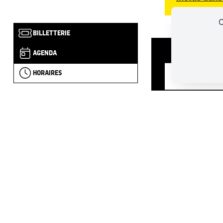
C
BILLETTERIE
AGENDA
HORAIRES
4 RUE DU C
+33 (0)2 
forteres
JANVIER - FÉV
MARS À JUIN E