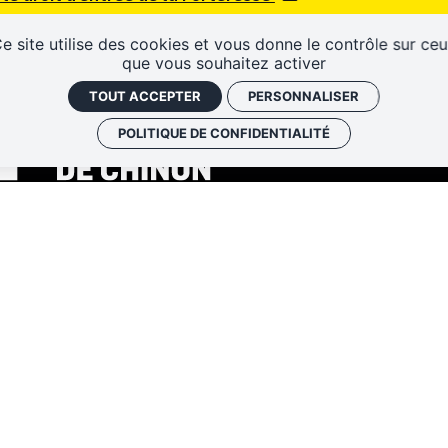
e site utilise des cookies et vous donne le contrôle sur ce
que vous souhaitez activer
TOUT ACCEPTER
PERSONNALISER
POLITIQUE DE CONFIDENTIALITÉ
LOCA
HÂTEAU 37500 CHINON
47 93 13 45
INSC
sechinon@departement-touraine.fr
FAQ
NOS 
RIER ET NOVEMBRE - DÉCEMBRE :
10H – 17H
T SEPTEMBRE - OCTOBRE :
9H30 – 18H
ACCÉ