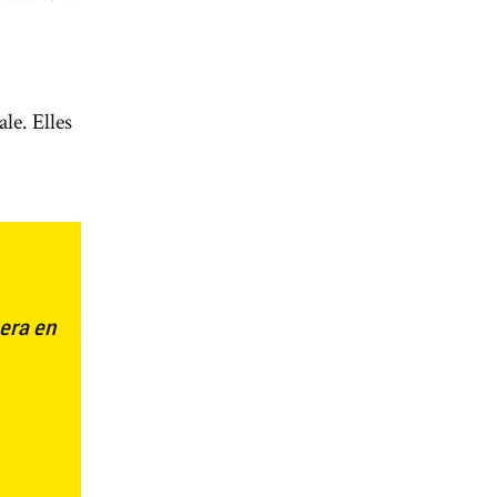
ale.
Elles
era en