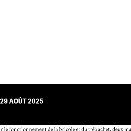
ONSTRATION DE
HINES DE
RRE DU MOYEN
AU
29
AOÛT
2025
r le fonctionnement de la bricole et du trébuchet, deux m